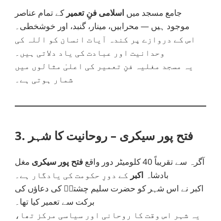
جامع مسجد میں
اسلامی فنِ تعمیر
کے تمام عناصر
موجود ہیں — محرابیں، مینار، گنبد، اور خوشخطی۔
اس کے دروازے پر کندہ آیات انسان کو اللہ کی
وحدانیت اور عبادت کی یاد دلاتی ہیں۔
یہ مسجد مغلیہ فنِ تعمیر کی اعلیٰ مثالوں میں
شمار ہوتی ہے۔
3. فتح پور سیکری – روحانیت کا شہر
آگرہ سے تقریباً 40 کلومیٹر دور واقع
فتح پور سیکری
مغل
بادشاہ
اکبر
کے دورِ حکومت کی یادگار ہے۔
اکبر نے اس شہر کو حضرت سلیم چشتیؒ کی دعاؤں کی
برکت سے تعمیر کیا تھا۔
یہ شہر اس وقت کا روحانی اور سیاسی مرکز تھا،