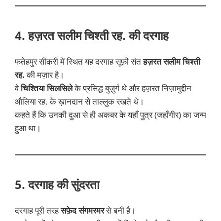
4. हज़रत सलीम चिश्ती रह. की दरगाह
फतेहपुर सीकरी में स्थित यह दरगाह सूफ़ी संत
हज़रत सलीम चिश्ती
रह.
की मज़ार है।
वे
चिश्तिया सिलसिले
के प्रसिद्ध बुज़ुर्ग थे और हज़रत निज़ामुद्दीन
औलिया रह. के ख़ानदान से ताल्लुक रखते थे।
कहते हैं कि उनकी दुआ से ही अकबर के यहाँ पुत्र (जहाँगीर) का जन्म
हुआ था।
5. दरगाह की सुंदरता
दरगाह पूरी तरह
सफ़ेद संगमरमर
से बनी है।