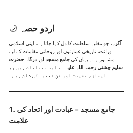
اردو حصہ
🌙
آگرہ
، جو مغلیہ سلطنت کا دل کہا جاتا ہے، اپنی اسلامی
وراثت، تاریخی عمارتوں اور روحانی مقامات کے لیے
مشہور ہے۔ یہاں کی
جامع مسجد
اور
درگاہ حضرت
سلیم چشتی رحمۃ اللہ علیہ
دو ایسے مقامات ہیں جو
ایمان، عقیدت اور فنِ تعمیر کی شان ہیں۔
1. جامع مسجد – عبادت اور اتحاد کی
علامت