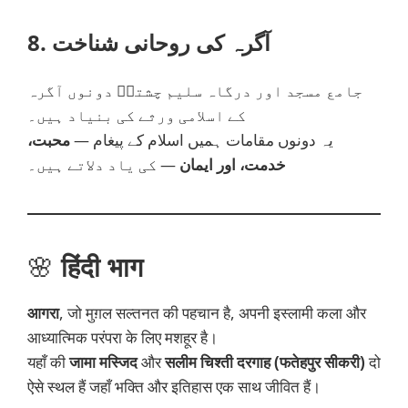
8. آگرہ کی روحانی شناخت
جامع مسجد اور درگاہ سلیم چشتیؒ دونوں آگرہ
کے اسلامی ورثے کی بنیاد ہیں۔
یہ دونوں مقامات ہمیں اسلام کے پیغام —
محبت،
خدمت، اور ایمان
— کی یاد دلاتے ہیں۔
🌸
हिंदी भाग
आगरा
, जो मुग़ल सल्तनत की पहचान है, अपनी इस्लामी कला और
आध्यात्मिक परंपरा के लिए मशहूर है।
यहाँ की
जामा मस्जिद
और
सलीम चिश्ती दरगाह (फतेहपुर सीकरी)
दो
ऐसे स्थल हैं जहाँ भक्ति और इतिहास एक साथ जीवित हैं।