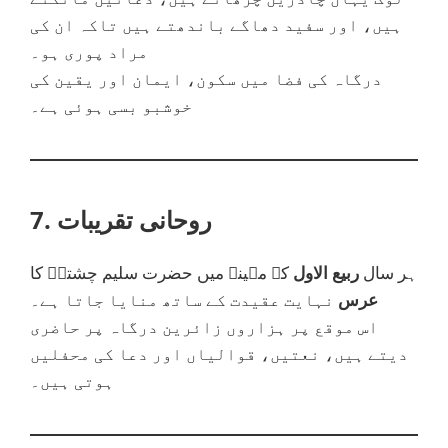
ہیں، اور سفید دھاگے باندھتے ہیں تاکہ ان کی
مراد پوری ہو۔
درگاہ کی فضا میں سکون، ایمان اور یقین کی
خوشبو بسی ہوئی ہے۔
7. روحانی تقریبات
ہر سال
ربیع الاول
کے مہینے میں حضرت سلیم چشتیؒ کا
عرس
نہایت عقیدت کے ساتھ منایا جاتا ہے۔
اس موقع پر ہزاروں زائرین درگاہ پر حاضری
دیتے ہیں، نعتیں، قوالیاں اور دعا کی محفلیں
ہوتی ہیں۔