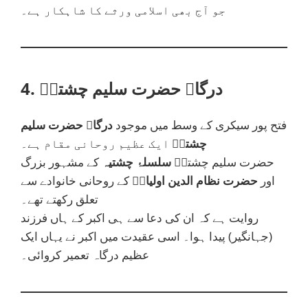
جو آج بھی اسلامی ورثے کا شاہکار ہے۔
4. درگاہ حضرت سلیم چشتیؒ
فتح پور سیکری کے وسط میں موجود
درگاہ حضرت سلیم
چشتیؒ
ایک عظیم روحانی مقام ہے۔
حضرت سلیم چشتیؒ
سلسلۂ چشتیہ
کے مشہور بزرگ
اور
حضرت نظام الدین اولیاءؒ
کے روحانی خانوادے سے
تعلق رکھتے تھے۔
روایت ہے کہ ان کی دعا سے ہی اکبر کے ہاں فرزند
(جہانگیر) پیدا ہوا۔ اسی عقیدت میں اکبر نے یہاں ایک
عظیم درگاہ تعمیر کروائی۔