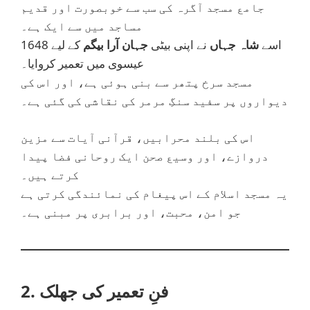
جامع مسجد آگرہ کی سب سے خوبصورت اور قدیم
مساجد میں سے ایک ہے۔
اسے
شاہ جہاں
نے اپنی بیٹی
جہان آرا بیگم
کے لیے 1648
عیسوی میں تعمیر کروایا۔
مسجد سرخ پتھر سے بنی ہوئی ہے، اور اس کی
دیواروں پر سفید سنگِ مرمر کی نقاشی کی گئی ہے۔
اس کی بلند محرابیں، قرآنی آیات سے مزین
دروازے، اور وسیع صحن ایک روحانی فضا پیدا
کرتے ہیں۔
یہ مسجد اسلام کے اس پیغام کی نمائندگی کرتی ہے
جو امن، محبت، اور برابری پر مبنی ہے۔
2. فنِ تعمیر کی جھلک