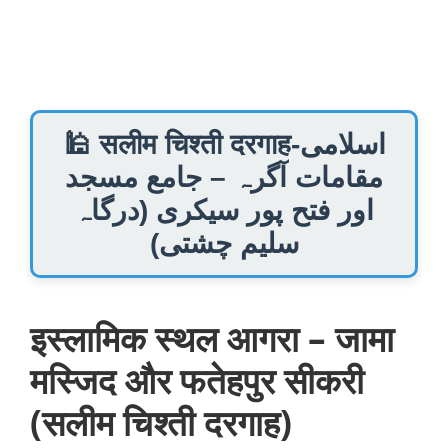
Skip
to
content
🕌 सलीम चिश्ती दरगाह-اسلامی
مقامات آگرہ – جامع مسجد
اور فتح پور سیکری (درگاہ
سلیم چشتی)
इस्लामिक स्थल आगरा – जामा
मस्जिद और फतेहपुर सीकरी
(सलीम चिश्ती दरगाह)