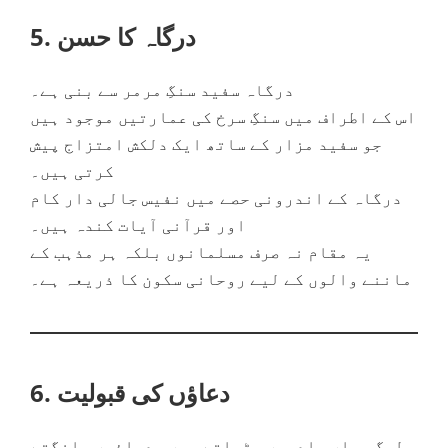
5. درگاہ کا حسن
درگاہ سفید سنگِ مرمر سے بنی ہے۔
اس کے اطراف میں سنگِ سرخ کی عمارتیں موجود ہیں
جو سفید مزار کے ساتھ ایک دلکش امتزاج پیش
کرتی ہیں۔
درگاہ کے اندرونی حصے میں نفیس جالی دار کام
اور قرآنی آیات کندہ ہیں۔
یہ مقام نہ صرف مسلمانوں بلکہ ہر مذہب کے
ماننے والوں کے لیے روحانی سکون کا ذریعہ ہے۔
6. دعاؤں کی قبولیت
لوگ یہاں چادریں چڑھاتے ہیں، دعائیں مانگتے