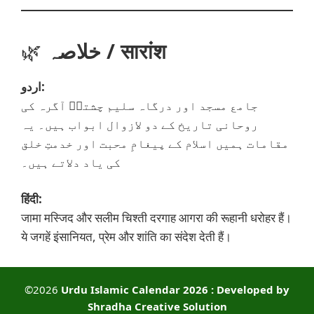
خلاصہ / सारांश
🌿
اردو:
جامع مسجد اور درگاہ سلیم چشتیؒ آگرہ کی
روحانی تاریخ کے دو لازوال ابواب ہیں۔ یہ
مقامات ہمیں اسلام کے پیغامِ محبت اور خدمتِ خلق
کی یاد دلاتے ہیں۔
हिंदी:
जामा मस्जिद और सलीम चिश्ती दरगाह आगरा की रूहानी धरोहर हैं।
ये जगहें इंसानियत, प्रेम और शांति का संदेश देती हैं।
©2026
Urdu Islamic Calendar 2026 : Developed by
Shradha Creative Solution